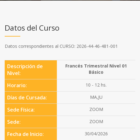
Datos del Curso
Datos correspondientes al CURSO: 2026-44-46-481-001
Descripción de
Francés Trimestral Nivel 01
Básico
Nivel:
Horario:
10 - 12 hs.
Días de Cursada:
MA,JU
Sede Física:
ZOOM
Sede:
ZOOM
Fecha de Inicio:
30/04/2026