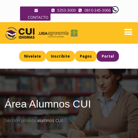
5353-3000
0810-345-3066
CONTACTO
Nivelate
Inscribite
Pagos
Portal
Área Alumnos CUI
Sección privada
alumnos CUI