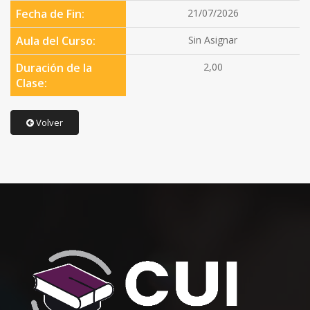
Fecha de Fin:
21/07/2026
Aula del Curso:
Sin Asignar
Duración de la
2,00
Clase:
Volver