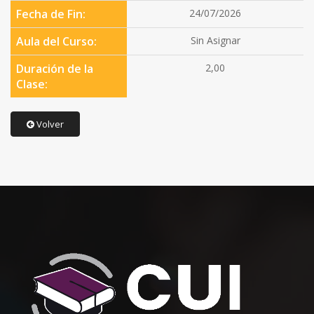
Fecha de Fin:
24/07/2026
Aula del Curso:
Sin Asignar
Duración de la
2,00
Clase:
Volver