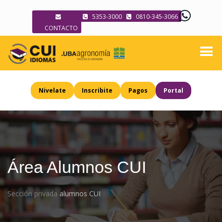
5353-3000
0810-345-3066
CONTACTO
Nivelate
Inscribite
Pagos
Portal
Área Alumnos CUI
Sección privada
alumnos CUI