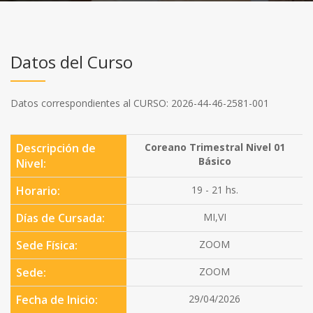
Datos del Curso
Datos correspondientes al CURSO: 2026-44-46-2581-001
Descripción de
Coreano Trimestral Nivel 01
Básico
Nivel:
Horario:
19 - 21 hs.
Días de Cursada:
MI,VI
Sede Física:
ZOOM
Sede:
ZOOM
Fecha de Inicio:
29/04/2026