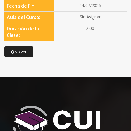
Fecha de Fin:
24/07/2026
Aula del Curso:
Sin Asignar
Duración de la
2,00
Clase:
Volver