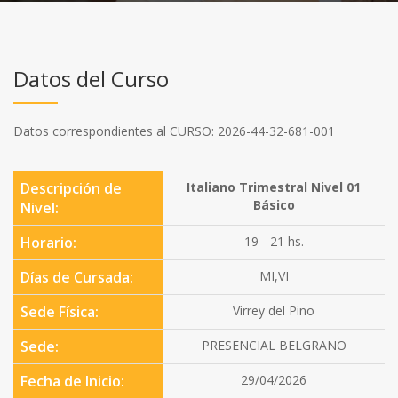
Datos del Curso
Datos correspondientes al CURSO: 2026-44-32-681-001
Descripción de
Italiano Trimestral Nivel 01
Básico
Nivel:
Horario:
19 - 21 hs.
Días de Cursada:
MI,VI
Sede Física:
Virrey del Pino
Sede:
PRESENCIAL BELGRANO
Fecha de Inicio:
29/04/2026