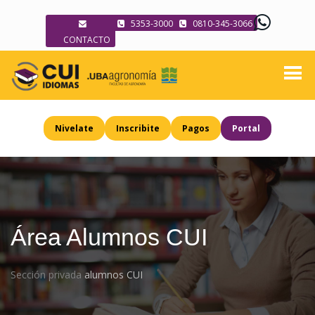
5353-3000
0810-345-3066
CONTACTO
Nivelate
Inscribite
Pagos
Portal
Área Alumnos CUI
Sección privada
alumnos CUI