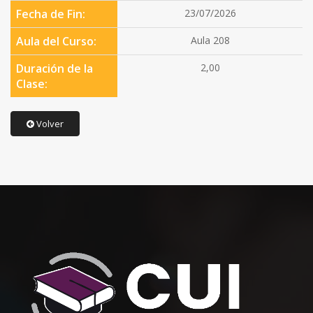
Fecha de Fin:
23/07/2026
Aula del Curso:
Aula 208
Duración de la
2,00
Clase:
Volver