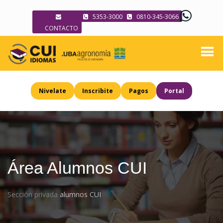
5353-3000
0810-345-3066
CONTACTO
Nivelate
Inscribite
Pagos
Portal
Área Alumnos CUI
Sección privada
alumnos CUI