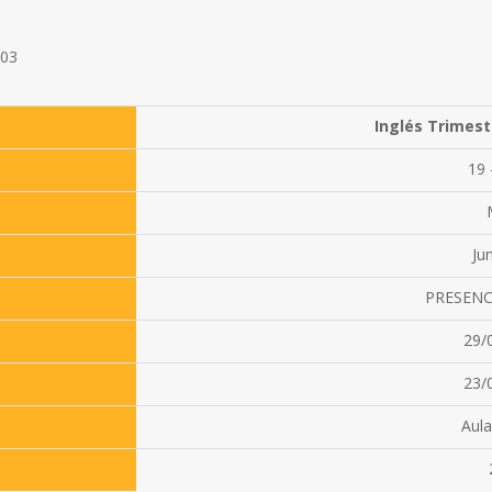
003
Inglés Trimest
19 
Ju
PRESENC
29/
23/
Aula