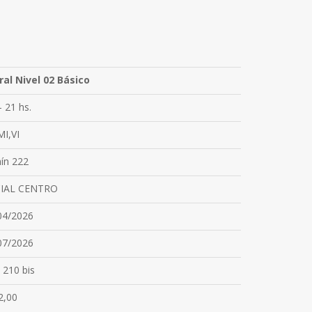
ral Nivel 02 Básico
- 21 hs.
MI,VI
nín 222
IAL CENTRO
04/2026
07/2026
 210 bis
2,00