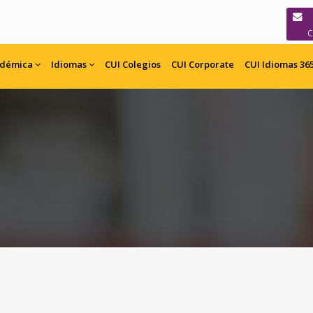
adémica
Idiomas
CUI
Colegios
CUI
Corporate
CUI Idiomas 36