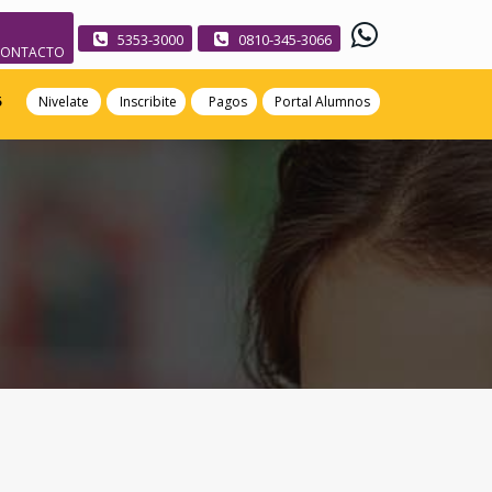
5353-3000
0810-345-3066
CONTACTO
5
Nivelate
Inscribite
Pagos
Portal Alumnos