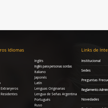
ros Idiomas
Links de Inte
Inglés
Institucional
Inglés para personas sordas
Sedes
Italiano
Japonés
Preguntas Frecu
o
Latín
 Extranjeros
Lenguas Originarias
Reglamento Admini
 Residentes
Lengua de Señas Argentina
Novedades
Portugués
Ruso