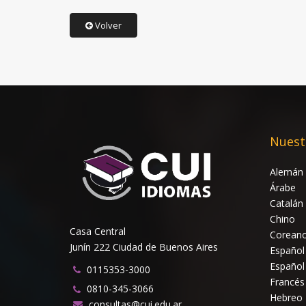
Volver
Nuest
Alemán
Árabe
Catalán
Chino
Casa Central
Corean
Junín 222 Ciudad de Buenos Aires
Español
Español
0115353-3000
Francés
0810-345-3066
Hebreo
consultas@cui.edu.ar