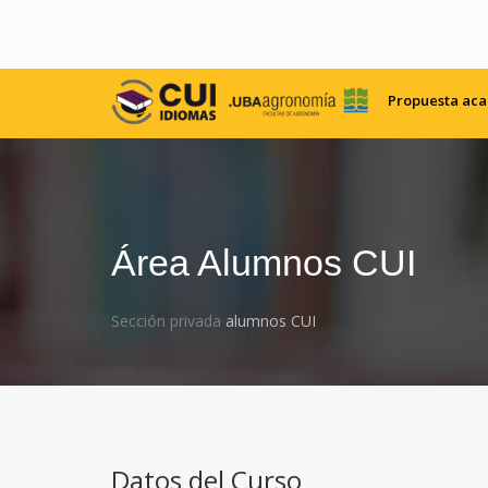
Propuesta ac
Área Alumnos CUI
Sección privada
alumnos CUI
Datos del Curso