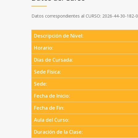
Datos correspondientes al CURSO: 2026-44-30-182-
Descripción de Nivel:
Horario:
Días de Cursada:
Sede Física:
Sede:
Fecha de Inicio:
Fecha de Fin:
Aula del Curso:
Duración de la Clase: