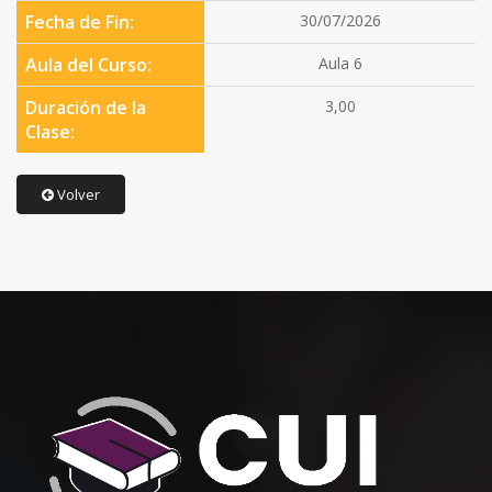
Fecha de Fin:
30/07/2026
Aula del Curso:
Aula 6
Duración de la
3,00
Clase:
Volver