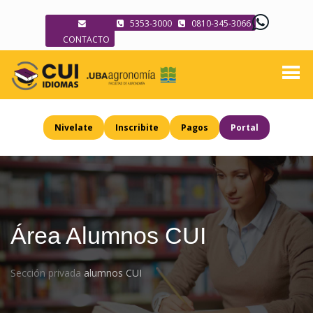
5353-3000
0810-345-3066
CONTACTO
Nivelate
Inscribite
Pagos
Portal
Área Alumnos CUI
Sección privada
alumnos CUI