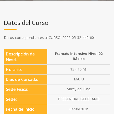
Datos del Curso
Datos correspondientes al CURSO: 2026-05-32-442-601
Descripción de
Francés Intensivo Nivel 02
Básico
Nivel:
Horario:
13 - 16 hs.
Días de Cursada:
MA,JU
Sede Física:
Virrey del Pino
Sede:
PRESENCIAL BELGRANO
Fecha de Inicio:
04/06/2026