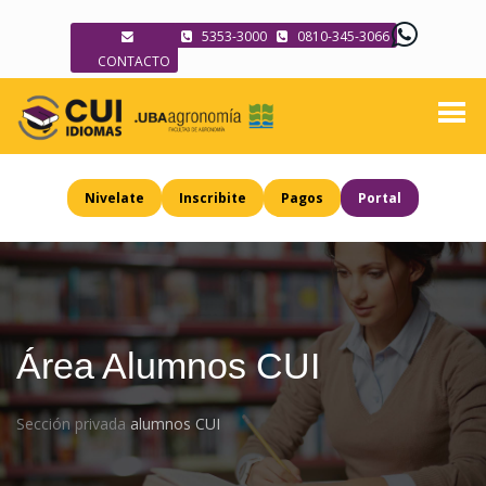
5353-3000
0810-345-3066
CONTACTO
Nivelate
Inscribite
Pagos
Portal
Área Alumnos CUI
Sección privada
alumnos CUI