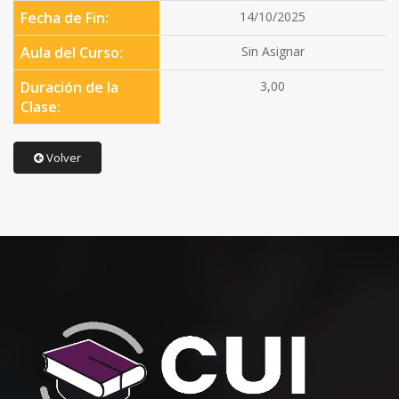
Fecha de Fin:
14/10/2025
Aula del Curso:
Sin Asignar
Duración de la
3,00
Clase:
Volver