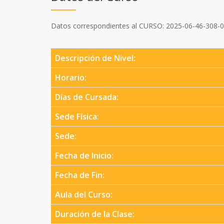
Datos correspondientes al CURSO: 2025-06-46-308-
Descripción de Nivel:
Horario:
Días de Cursada:
Sede Física:
Sede:
Fecha de Inicio:
Fecha de Fin:
Aula del Curso:
Duración de la Clase: