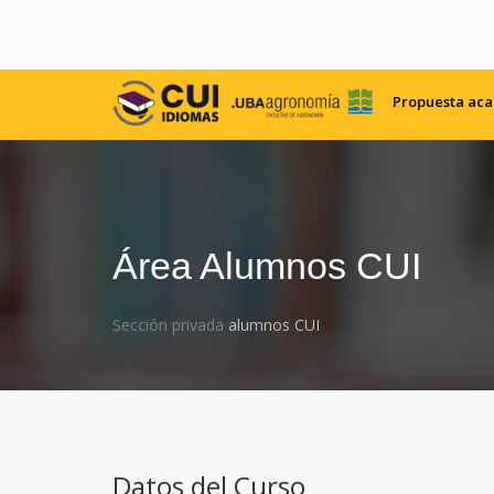
Propuesta ac
Área Alumnos CUI
Sección privada
alumnos CUI
Datos del Curso