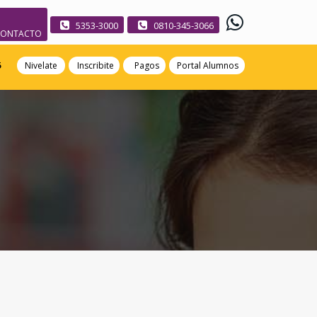
5353-3000
0810-345-3066
CONTACTO
5
Nivelate
Inscribite
Pagos
Portal Alumnos