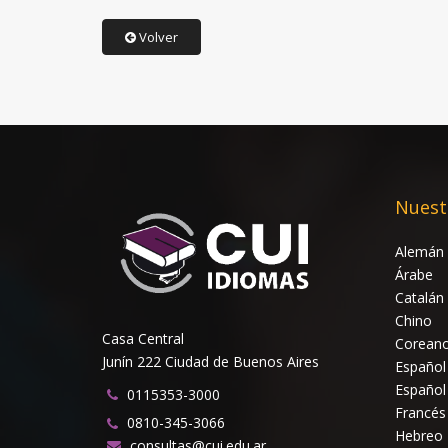
Volver
Nuest
Alemán
Árabe
Catalán
Chino
Casa Central
Corean
Junín 222 Ciudad de Buenos Aires
Español
Español
0115353-3000
Francés
0810-345-3066
Hebreo
consultas@cui.edu.ar