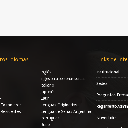
ros Idiomas
Links de Inte
Inglés
Institucional
Inglés para personas sordas
Sedes
Italiano
Japonés
Preguntas Frecu
o
Latín
 Extranjeros
Lenguas Originarias
Reglamento Admini
 Residentes
Lengua de Señas Argentina
Novedades
Portugués
Ruso