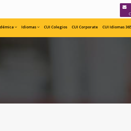
adémica
Idiomas
CUI
Colegios
CUI
Corporate
CUI Idiomas 36