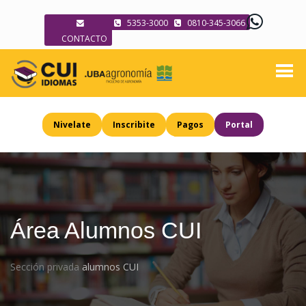
5353-3000
0810-345-3066
CONTACTO
Nivelate
Inscribite
Pagos
Portal
Área Alumnos CUI
Sección privada
alumnos CUI