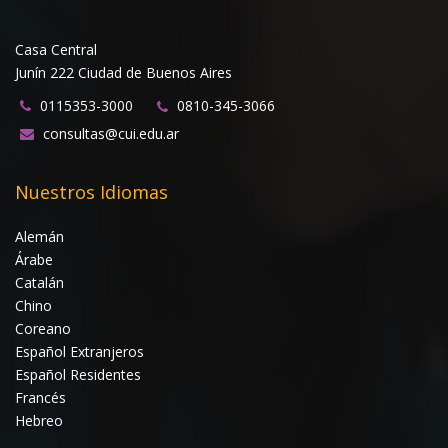
Casa Central
Junín 222 Ciudad de Buenos Aires
0115353-3000
0810-345-3066
consultas@cui.edu.ar
Nuestros Idiomas
Alemán
Árabe
Catalán
Chino
Coreano
Español Extranjeros
Español Residentes
Francés
Hebreo