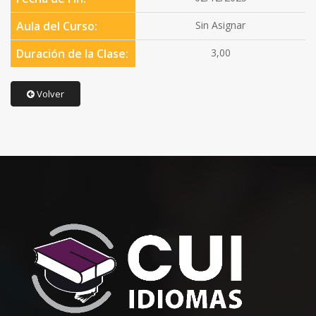
Aula del Curso:
Sin Asignar
Duración de la Clase:
3,00
Volver