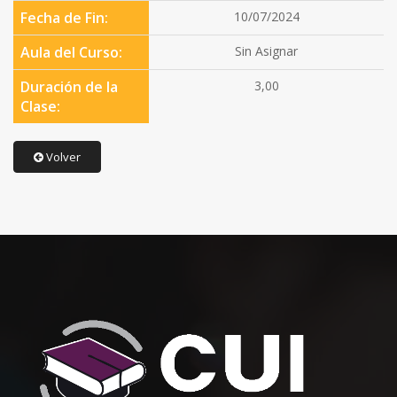
Fecha de Fin:
10/07/2024
Aula del Curso:
Sin Asignar
Duración de la
3,00
Clase:
Volver