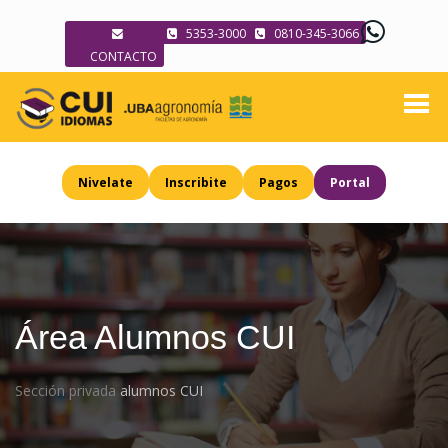
5353-3000
0810-345-3066
CONTACTO
Nivelate
Inscribite
Pagos
Portal
Área Alumnos CUI
Sección privada
alumnos CUI