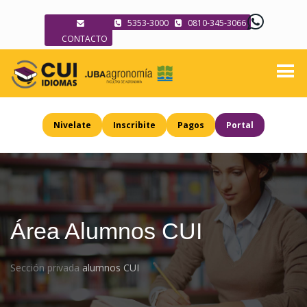
5353-3000
0810-345-3066
CONTACTO
Nivelate
Inscribite
Pagos
Portal
Área Alumnos CUI
Sección privada
alumnos CUI