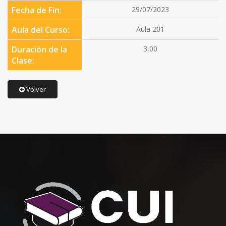
Fecha de Fin:
29/07/2023
Aula del Curso:
Aula 201
Duración de la
3,00
Clase:
Volver