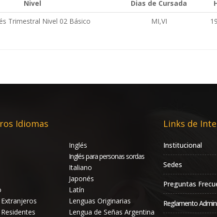
Nivel
Dias de Cursada
s Trimestral Nivel 02 Básico
MI,VI
19
ros Idiomas
Links de Inte
Inglés
Institucional
Inglés para personas sordas
Sedes
Italiano
Japonés
Preguntas Frecu
o
Latín
 Extranjeros
Lenguas Originarias
Reglamento Admini
 Residentes
Lengua de Señas Argentina