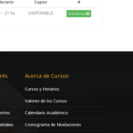
Horario
Cupos
#
 - 21 hs.
DISPONIBLE
Inscribirme
rés
Acerca de Cursos
Cursos y Horarios
Valores de los Cursos
entes
Calendario Académico
strativo
Cronograma de Nivelaciones