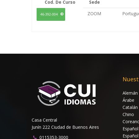
Cod. De Curso
Sede
ZOOM
Portugué
46-392-004
Nuest
Alemán
Árabe
Catalán
Chino
Casa Central
Corean
Junín 222 Ciudad de Buenos Aires
Español
Español
0115353-3000