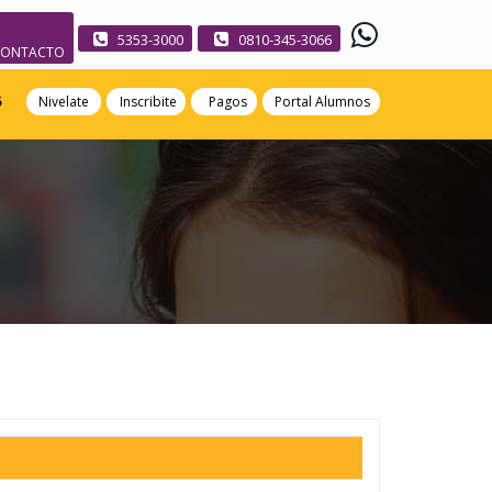
5353-3000
0810-345-3066
CONTACTO
5
Nivelate
Inscribite
Pagos
Portal Alumnos