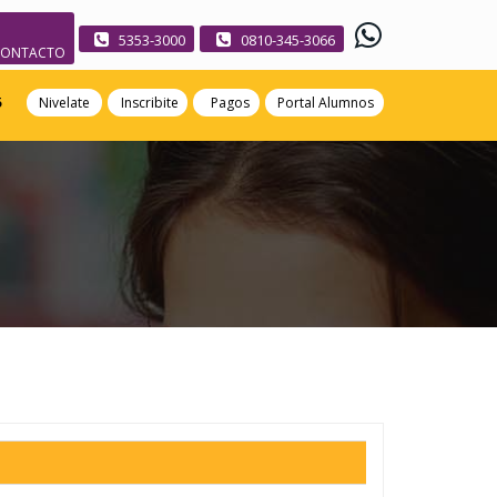
5353-3000
0810-345-3066
CONTACTO
5
Nivelate
Inscribite
Pagos
Portal Alumnos