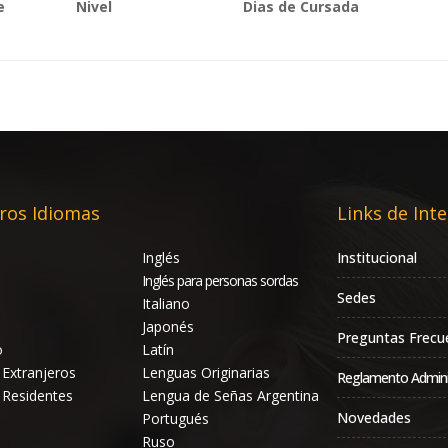
e
Nivel
Dias de Cursada
ros Idiomas
Links de Inte
Inglés
Institucional
Inglés para personas sordas
Sedes
Italiano
Japonés
Preguntas Frecu
o
Latín
 Extranjeros
Lenguas Originarias
Reglamento Admini
 Residentes
Lengua de Señas Argentina
Novedades
Portugués
Ruso