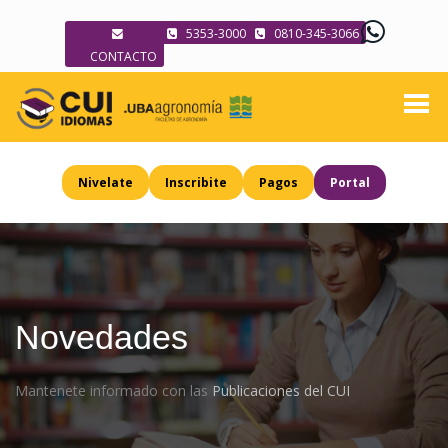
5353-3000
0810-345-3066
CONTACTO
Nivelate
Inscribite
Pagos
Portal
Novedades
Mantenete informado con las
Publicaciones del CUI