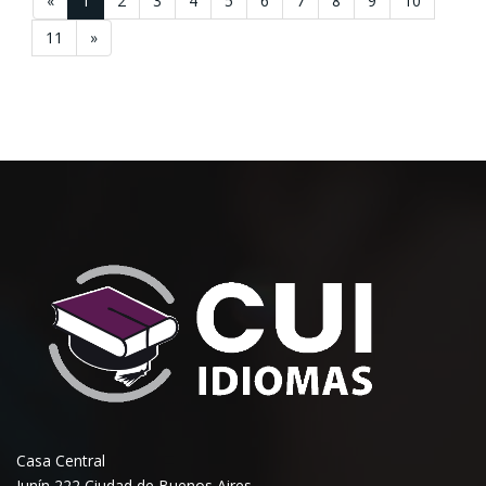
«
1
2
3
4
5
6
7
8
9
10
11
»
Casa Central
Junín 222 Ciudad de Buenos Aires