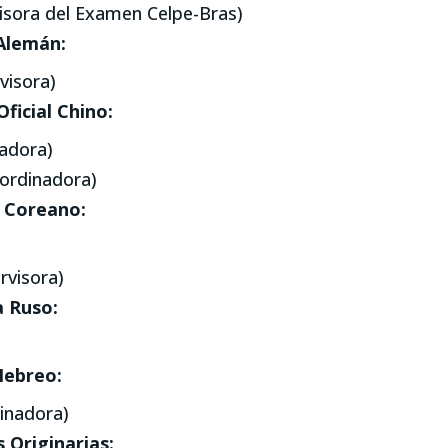
visora del Examen Celpe-Bras)
Alemán:
visora)
ficial Chino:
nadora)
oordinadora)
 Coreano:
rvisora)
a Ruso:
Hebreo:
dinadora)
Originarias: