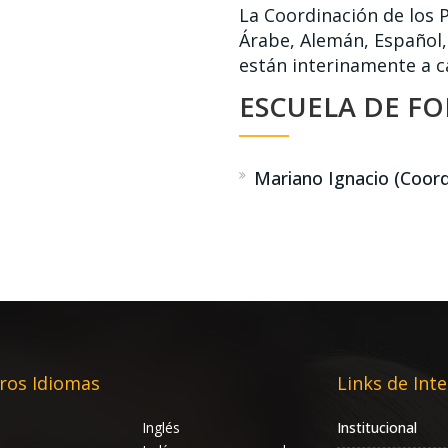
La Coordinación de los 
Árabe, Alemán, Español,
están interinamente a c
ESCUELA DE F
Mariano Ignacio (Coord
ros Idiomas
Links de Inte
Inglés
Institucional