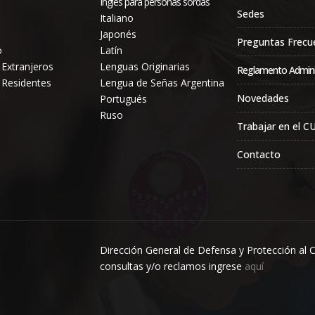
Inglés para personas sordas
Sedes
Italiano
Japonés
Preguntas Frecu
o
Latín
 Extranjeros
Lenguas Originarias
Reglamento Admini
 Residentes
Lengua de Señas Argentina
Novedades
Portugués
Ruso
Trabajar en el CU
Contacto
Dirección General de Defensa y Protección al 
consultas y/o reclamos ingrese
aquí