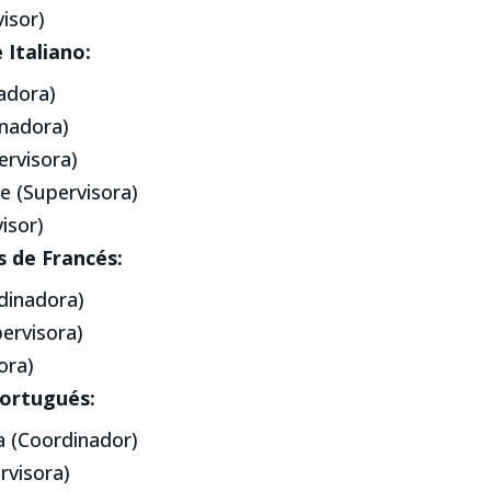
isor)
 Italiano:
adora)
inadora)
ervisora)
e (Supervisora)
isor)
s de Francés:
dinadora)
ervisora)
ora)
Portugués:
va (Coordinador)
rvisora)