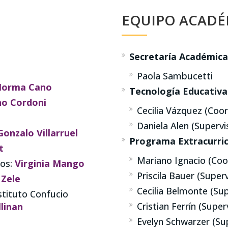
EQUIPO ACAD
Secretaría Académica
Paola Sambucetti
orma Cano
Tecnología Educativa
o Cordoni
Cecilia Vázquez (Coo
Daniela Alen (Supervi
Gonzalo Villarruel
Programa Extracurricu
t
Mariano Ignacio (Coo
nos:
Virginia Mango
Priscila Bauer (Super
 Zele
Cecilia Belmonte (Sup
stituto Confucio
Cristian Ferrín (Super
linan
Evelyn Schwarzer (Su