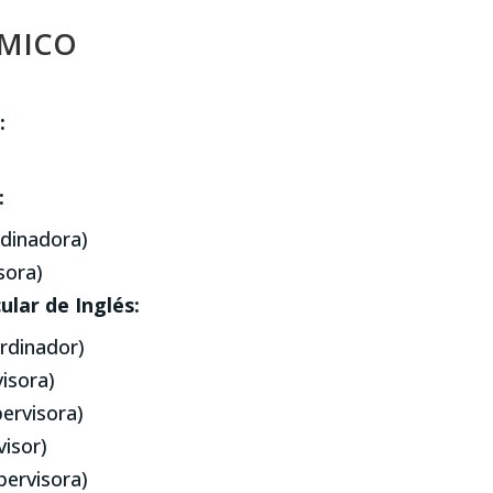
ÉMICO
:
:
rdinadora)
sora)
lar de Inglés:
rdinador)
visora)
ervisora)
visor)
pervisora)