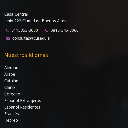
Casa Central
Junín 222 Ciudad de Buenos Aires
0115353-3000
0810-345-3066
consultas@cui.edu.ar
Nuestros Idiomas
Alemán
Árabe
Catalán
Chino
Coreano
Español Extranjeros
Español Residentes
Francés
Hebreo