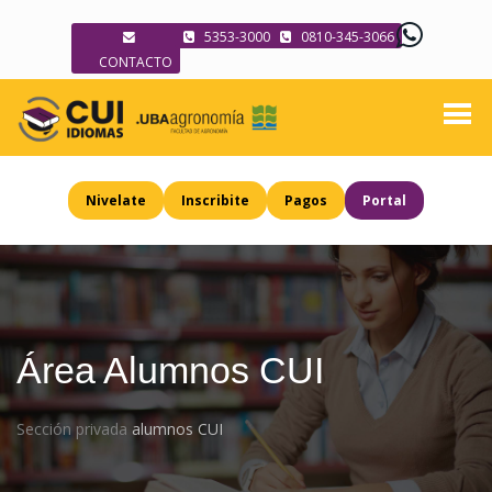
5353-3000
0810-345-3066
CONTACTO
Nivelate
Inscribite
Pagos
Portal
Área Alumnos CUI
Sección privada
alumnos CUI