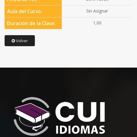
Aula del Curso:
Sin Asignar
Duración de la Clase:
1,00
Volver