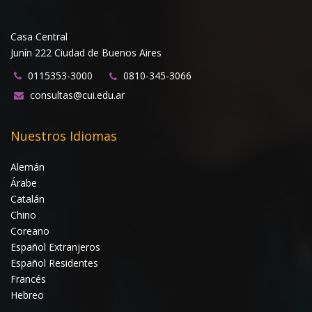
Casa Central
Junín 222 Ciudad de Buenos Aires
0115353-3000
0810-345-3066
consultas@cui.edu.ar
Nuestros Idiomas
Alemán
Árabe
Catalán
Chino
Coreano
Español Extranjeros
Español Residentes
Francés
Hebreo