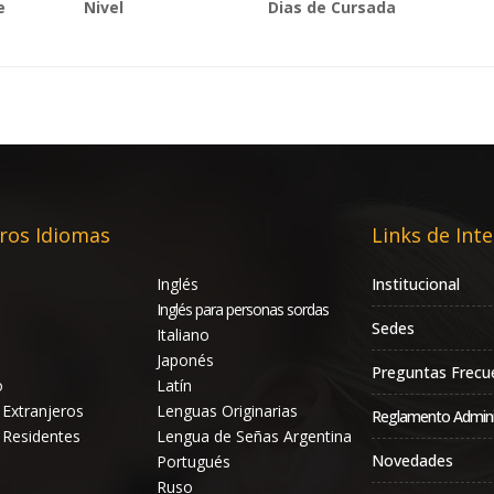
e
Nivel
Dias de Cursada
ros Idiomas
Links de Inte
Inglés
Institucional
Inglés para personas sordas
Sedes
Italiano
Japonés
Preguntas Frecu
o
Latín
 Extranjeros
Lenguas Originarias
Reglamento Admini
 Residentes
Lengua de Señas Argentina
Novedades
Portugués
Ruso