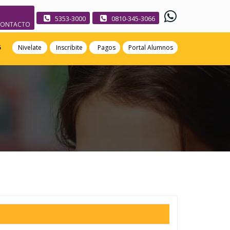
5353-3000
0810-345-3066
CONTACTO
5
Nivelate
Inscribite
Pagos
Portal Alumnos