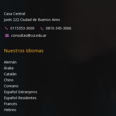
Casa Central
Junín 222 Ciudad de Buenos Aires
0115353-3000
0810-345-3066
consultas@cui.edu.ar
Nuestros Idiomas
Alemán
Árabe
Catalán
Chino
Coreano
Español Extranjeros
Español Residentes
Francés
Hebreo