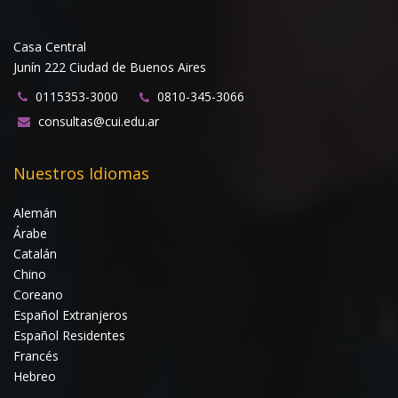
Casa Central
Junín 222 Ciudad de Buenos Aires
0115353-3000
0810-345-3066
consultas@cui.edu.ar
Nuestros Idiomas
Alemán
Árabe
Catalán
Chino
Coreano
Español Extranjeros
Español Residentes
Francés
Hebreo